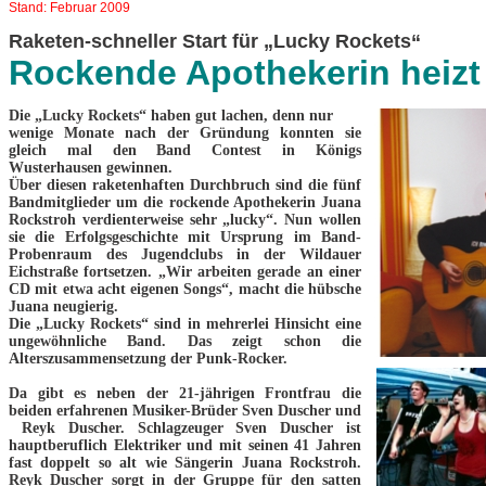
Stand: Februar 2009
Raketen-schneller Start für „Lucky Rockets“
Rockende Apothekerin heizt 
Die „Lucky Rockets“ haben gut lachen, denn nur
wenige Monate nach der Gründung konnten sie
gleich mal den Band Contest in Königs
Wusterhausen gewinnen.
Über diesen raketenhaften Durchbruch sind die fünf
Bandmitglieder um die rockende Apothekerin Juana
Rockstroh verdienterweise sehr „lucky“. Nun wollen
sie die Erfolgsgeschichte mit Ursprung im Band-
Probenraum des Jugendclubs in der Wildauer
Eichstraße fortsetzen. „Wir arbeiten gerade an einer
CD mit etwa acht eigenen Songs“, macht die hübsche
Juana neugierig.
Die „Lucky Rockets“ sind in mehrerlei Hinsicht eine
ungewöhnliche Band. Das zeigt schon die
Alterszusammensetzung der Punk-Rocker.
Da gibt es neben der 21-jährigen Frontfrau die
beiden erfahrenen Musiker-Brüder Sven Duscher und
Reyk Duscher. Schlagzeuger Sven Duscher ist
hauptberuflich Elektriker und mit seinen 41 Jahren
fast doppelt so alt wie Sängerin Juana Rockstroh.
Reyk Duscher sorgt in der Gruppe für den satten