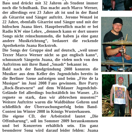
Bass und drückt mit 32 Jahren als Student immer
noch die Schulbank. Das macht auch Marco Werner,
der allerdings erst 23 Jahre alt ist und in der Band
als Gitarrist und Sänger auftritt. Jerome Wenzel ist
22 Jahre, ebenfalls Gitarrist und Sänger und mit der
hübschen Juana liiert. Hauptberuflich macht er bei
Radio KW eine Lehre, „dennoch kann er dort unsere
Songs nicht reinschummeln, die haben ja eine ganz
andere Musikrichtung“, bedauert die rockende
Apothekerin Juana Rockstroh.
Die Songs der Gruppe sind auf deutsch, „weil unser
Texter Marco Werner nicht so gut englisch kann“,
schmunzelt Sängerin Juana, die vielen noch von den
Auftritten mit ihrer Band „Smash“ bekannt ist.
Bald nach der Bandgründung 2008 konnten die
Musiker aus dem Keller des Jugendclubs bereits in
die Berliner Szene aufsteigen und beim „Fête de la
Musique“ im Juni 2008 Fans gewinnen. Ihre Party
„Rock-Bratwurst“ auf dem Wildauer Jugendclub-
Gelände fiel allerdings buchstäblich ins Wasser. „Es
regnete so stark, dass wir abbrechen mussten!“
Weitere Auftritte waren die Waldbühne Gehren und
schließlich der Überraschungserfolg beim Band-
Contest im Winter 2008 in Königs Wusterhausen.
Die eigene CD, der Arbeitstitel lautet „Die
Offenbarung“, soll im Sommer 2009 herauskommen
und bei Konzerten erhältlich sein. Ein ganz
besonderer Song wird darauf leider fehlen: Juana