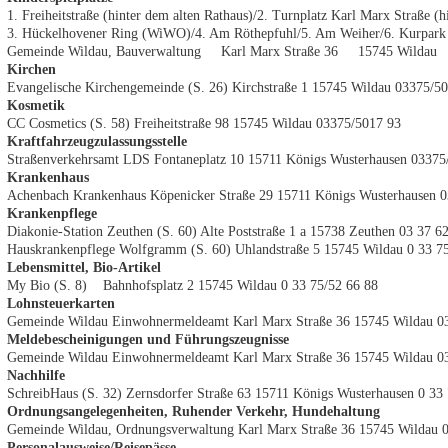
1. Freiheitstraße (hinter dem alten Rathaus)/2. Turnplatz Karl Marx Straße (h
3. Hückelhovener Ring (WiWO)/4. Am Röthepfuhl/5. Am Weiher/6. Kurpark 
Gemeinde Wildau, Bauverwaltung Karl Marx Straße 36 15745 Wildau
Kirchen
Evangelische Kirchengemeinde (S. 26) Kirchstraße 1 15745 Wildau 03375/5
Kosmetik
CC Cosmetics (S. 58) Freiheitstraße 98 15745 Wildau 03375/5017 93
Kraftfahrzeugzulassungsstelle
Straßenverkehrsamt LDS Fontaneplatz 10 15711 Königs Wusterhausen 03375
Krankenhaus
Achenbach Krankenhaus Köpenicker Straße 29 15711 Königs Wusterhausen 
Krankenpflege
Diakonie-Station Zeuthen (S. 60) Alte Poststraße 1 a 15738 Zeuthen 03 37 6
Hauskrankenpflege Wolfgramm (S. 60) Uhlandstraße 5 15745 Wildau 0 33 7
Lebensmittel, Bio-Artikel
My Bio (S. 8) Bahnhofsplatz 2 15745 Wildau 0 33 75/52 66 88
Lohnsteuerkarten
Gemeinde Wildau Einwohnermeldeamt Karl Marx Straße 36 15745 Wildau 0
Meldebescheinigungen und Führungszeugnisse
Gemeinde Wildau Einwohnermeldeamt Karl Marx Straße 36 15745 Wildau 0
Nachhilfe
SchreibHaus (S. 32) Zernsdorfer Straße 63 15711 Königs Wusterhausen 0 33
Ordnungsangelegenheiten, Ruhender Verkehr, Hundehaltung
Gemeinde Wildau, Ordnungsverwaltung Karl Marx Straße 36 15745 Wildau 
Personalausweise/Reisepässe