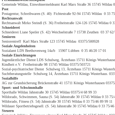
Gemeinde Wildau, Einwohnermeldeamt Karl Marx Straße 36 15745 Wildau 
Post
Postagentur, Schreibwaren (S. 40) Fichtestraße 92-94 15745 Wildau 0 33 75
Rechtsanwalt
Rechtsanwalt Mirko Steindl (S. 36) Freiheitstraße 124-126 15745 Wildau 0 3
Schneiderei
Schneiderei Liane Speiler (S. 42) Weichselstraße 7 15738 Zeuthen 03 37 62/
Senioren
Seniorentreff Karl Marx Straße 123 15745 Wildau 03375/500928
Soziale Angelenheiten
Sozialamt LDS Beethovenweg 14a/b 15907 Lübben 0 35 46/20 17 01
Soziale Einrichtungen
Jugendärztlicher Dienst LDS Schulweg, Ärztehaus 15711 Königs Wusterhaus
Kindheit e.V. Freiheitstraße 98 15745 Wildau 03375/503721
Sozial-psychiatrischer Dienst Schulweg 13, Ärztehaus 15711 Königs Wuster
Suchtberatungsstelle Schulweg 14, Ärztehaus 15711 Königs Wusterhaus. 03
Sozialhilfe
AG zur Grundsicherung Brückenstraße 41
15711 Königs Wusterhausen 0337
Sport- und Schwimmhalle
Sporthalle Wildau Jahnstraße 30 15745 Wildau 03375/4 68 99 33
Wildorado, Schwimmen, Sauna (S. 54) Jahnstraße 30 15745 Wildau 0 33 75/
Wildorado, Fitness (S. 54) Jahnstraße 30 15745 Wildau 0 33 75/46 89 99 11
Wildauer Sportbetriebsgesell. (S. 54) Jahnstraße 30 15745 Wildau 0 33 75/46
Steuern