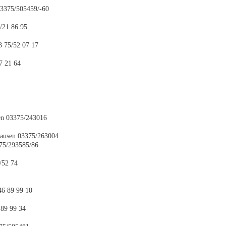
03375/505459/-60
/21 86 95
3 75/52 07 17
7 21 64
en 03375/243016
hausen 03375/263004
375/293585/86
5/52 74
46 89 99 10
 89 99 34