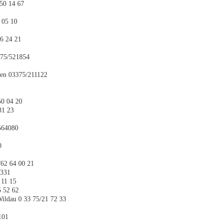
/50 14 67
 05 10
6 24 21
375/521854
sen 03375/211122
50 04 20
81 23
564080
0
/62 64 00 21
3331
 11 15
5 52 62
ldau 0 33 75/21 72 33
101