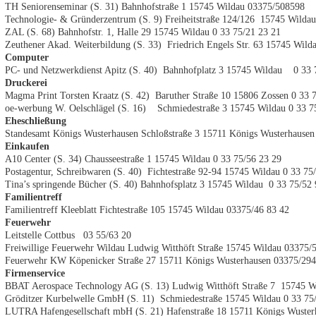
TH Seniorenseminar (S. 31) Bahnhofstraße 1 15745 Wildau 03375/508598
Technologie- & Gründerzentrum (S. 9) Freiheitstraße 124/126 15745 Wild
ZAL (S. 68) Bahnhofstr. 1, Halle 29 15745 Wildau 0 33 75/21 23 21
Zeuthener Akad. Weiterbildung (S. 33) Friedrich Engels Str. 63 15745 Wild
Computer
PC- und Netzwerkdienst Apitz (S. 40) Bahnhofplatz 3 15745 Wildau 0 33 
Druckerei
Magma Print Torsten Kraatz (S. 42) Baruther Straße 10 15806 Zossen 0 33 
oe-werbung W. Oelschlägel (S. 16) Schmiedestraße 3 15745 Wildau 0 33 7
Eheschließung
Standesamt Königs Wusterhausen Schloßstraße 3 15711 Königs Wusterhause
Einkaufen
A10 Center (S. 34) Chausseestraße 1 15745 Wildau 0 33 75/56 23 29
Postagentur, Schreibwaren (S. 40) Fichtestraße 92-94 15745 Wildau 0 33 75
Tina’s springende Bücher (S. 40) Bahnhofsplatz 3 15745 Wildau 0 33 75/52 
Familientreff
Familientreff Kleeblatt Fichtestraße 105 15745 Wildau 03375/46 83 42
Feuerwehr
Leitstelle Cottbus 03 55/63 20
Freiwillige Feuerwehr Wildau Ludwig Witthöft Straße 15745 Wildau 03375/
Feuerwehr KW Köpenicker Straße 27 15711 Königs Wusterhausen 03375/29
Firmenservice
BBAT Aerospace Technology AG (S. 13) Ludwig Witthöft Straße 7 15745 Wi
Gröditzer Kurbelwelle GmbH (S. 11) Schmiedestraße 15745 Wildau 0 33 75
LUTRA Hafengesellschaft mbH (S. 21) Hafenstraße 18 15711 Königs Wuster