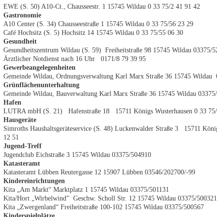
EWE (S. 50) A10-Ct., Chausseestr. 1 15745 Wildau 0 33 75/2 41 91 42
Gastronomie
A10 Center (S. 34) Chausseestraße 1 15745 Wildau 0 33 75/56 23 29
Café Hochsitz (S. 5) Hochsitz 14 15745 Wildau 0 33 75/55 06 30
Gesundheit
Gesundheitszentrum Wildau (S. 59) Freiheitstraße 98 15745 Wildau 03375/5
Ärztlicher Notdienst nach 16 Uhr 0171/8 79 39 95
Gewerbeangelegenheiten
Gemeinde Wildau, Ordnungsverwaltung Karl Marx Straße 36 15745 Wildau 
Grünflächenunterhaltung
Gemeinde Wildau, Bauverwaltung Karl Marx Straße 36 15745 Wildau 03375
Hafen
LUTRA mbH (S. 21) Hafenstraße 18 15711 Königs Wusterhausen 0 33 75/
Hausgeräte
Simroths Haushaltsgeräteservice (S. 48) Luckenwalder Straße 3 15711 Köni
12 51
Jugend-Treff
Jugendclub Eichstraße 3 15745 Wildau 03375/504910
Katasteramt
Katasteramt Lübben Reutergasse 12 15907 Lübben 03546/202700/-99
Kindereinrichtungen
Kita „Am Markt“ Marktplatz 1 15745 Wildau 03375/501131
Kita/Hort „Wirbelwind” Geschw. Scholl Str. 12 15745 Wildau 03375/500321
Kita „Zwergenland“ Freiheitstraße 100-102 15745 Wildau 03375/500567
Kinderspielplätze