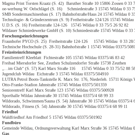
Magma Print Torsten Kraatz (S. 42) Baruther Straße 10 15806 Zossen 0 33 
oe-werbung W. Oelschlägel (S. 16) Schmiedestraße 3 15745 Wildau 0 33 7
SMB Sondermaschinenbau (S. 17) Bahnhofstraße/Haus 24 15745 Wildau 0 33
Technologie- & Gründerzentrum (S. 9) Freiheitstraße 124/126 15745 Wildau
U.D.S. (S. 16) Freiheitstraße 124-126 15745 Wildau 0 33 75/5 26 92 82
Wildauer Schmiedewerke GmbH (S. 10) Schmiedestraße 15745 Wildau 0 33 
Forschungseinrichtungen
Fraunhofer PYCO (S. 25) Freiheitstraße 124-126 15745 Wildau 0 33 28/
Technische Hochschule (S. 28-31) Bahnhofstraße 1 15745 Wildau 03375/508
Freizeiteinrichtungen
Familientreff Kleeblatt Fichtestraße 105 15745 Wildau 03375/46 83 42
Freibad Miersdorfer See, Zeuthen Schulzendorfer Straße 15738 Zeuthen
„…im Club“ (S. 57) Karl Marx Straße 116 15745 Wildau 0 33 75/52 88 5
Jugendclub Wildau Eichstraße 3 15745 Wildau 03375/504910
LUTRA Petrol Boots-Tankstelle K. Marx Str. 176, Niederleh. 15711 Königs 
Otto-Franke-Stadion Jahnstraße 15745 Wildau 03375/501359
Seniorentreff Karl Marx Straße 123 15745 Wildau 03375/500928
Sporthalle Wildau Jahnstraße 30 15745 Wildau 03375/4 68 99 33
Wildorado, Schwimmen/Sauna (S. 54) Jahnstraße 30 15745 Wildau 03375/4 
Wildorado, Fitness (S. 54) Jahnstraße 30 15745 Wildau 03375/4 68 99 11
Friedhof
Waldfriedhof Am Friedhof 5 15745 Wildau 03375/501902
Fundbüro
Gemeinde Wildau, Ordnungsverwaltung Karl Marx Straße 36 15745 Wildau 
Gas