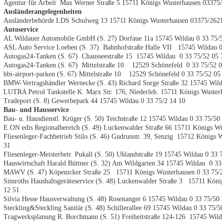
Agentur für Arbeit Max Werner Straße 5
15711 Königs Wusterhausen 03375
Ausländerangelegenheiten
Ausländerbehörde LDS Schulweg 13 15711 Königs Wusterhausen 03375/26
Autoservice
AL Wildauer Automobile GmbH (S. 27) Dorfaue 11a 15745 Wildau 0 33 75/
ASL Auto Service Loeben (S. 37) Bahnhofstraße Halle VII 15745 Wildau 0
Autogas24-Tanken (S. 67) Chausseestraße 15 15745 Wildau 0 33 75/52 05 
Autogas24-Tanken (S. 67) Mittelstraße 10 12529 Schönefeld 0 33 75/52
bbi-airport-parken (S. 67) Mittelstraße 10 12529 Schönefeld 0 33 75/52 05
BMW-Vertragshändler Wernecke (S. 43) Richard Sorge Straße 32 15745 Wild
LUTRA Petrol Tankstelle K. Marx Str. 176, Niederleh. 15711 Königs Wuster
Tradeport (S. 8) Gewerbepark 44 15745 Wildau 0 33 75/2 14
10
Bau- und Hausservice
Bau- u. Hausdienstl. Krüger (S. 50) Teichstraße 12 15745 Wildau 0 33 75/50
E.ON edis Regionalbereich (S. 49) Luckenwalder Straße 66 15711 Königs W
Fliesenleger-Fachbetrieb Stilo (S. 46) Gudrunstr. 39, Senzig 15712 Königs 
31
Fliesenleger-Meisterbetr. Pukall (S. 50) Uhlandstraße 19 15745 Wildau 0 33 
Hauswirtschaft Harald Büttner (S. 32) Am Wildgarten 34 15745 Wildau 0 33
MAWV (S. 47) Köpenicker Straße 25 15711 Königs Wusterhausen 0 33 75/2
Simroths Haushaltsgeräteservice (S. 48) Luckenwalder Straße 3 15711 Kön
12 51
Silvia Hesse Hausverwaltung (S. 48) Rosenanger 6 15745 Wildau 0 33 75/50
Steckling&Steckling Sanitär (S. 48) Schillerallee 69 15745 Wildau 0 33 75/5
Tragwerksplanung R. Borchmann (S. 51) Freiheitstraße 124-126 15745 Wild