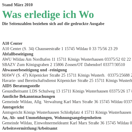
Stand März 2010
Was erledige ich Wo
Die Seitenzahlen beziehen sich auf die gedruckte Ausgabe
A10 Center
A10 Center (S. 34) Chausseestraße 1 15745 Wildau 0 33 75/56 23 29
Abfallbeseitigung
AWU Wildau Am Nordhafen 11 15711 Königs Wusterhausen 03375/52 02 22
SBAZV Zum Königsgraben 2 15806 Zossen/OT Dabendorf 03377/30510
Abwasserbeseitigung und -reinigung
MAWV (S. 47) Köpenicker Straße 25 15711 Königs Wusterh. 03375/25688 
Havarie- und Bereitschaftsdienst Köpenicker Straße 25 15711 Königs Wuste
AIDS Beratungsstelle
Gesundheitsamt LDS
Schulweg 13 15711 Königs Wusterhausen 03375/26 17 
Amtliche Bekanntmachungen
Gemeinde Wildau, Allg. Verwaltung Karl Marx Straße 36 15745 Wildau 033
Amtsgericht
Amtsgericht Königs Wusterhausen
Schloßplatz 4 15711 Königs Wusterhausen
An, Ab- und Ummeldungen, Wohnungsangelegenheiten
Gemeinde Wildau, Einwohnermeldeamt Karl Marx Straße 36 15745 Wildau 
Arbeitsvermittlung/Arbeitsamt