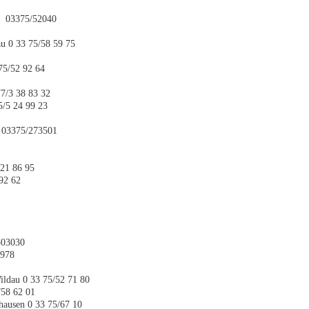
au 03375/52040
au 0 33 75/58 59 75
75/52 92 64
77/3 38 83 32
5/5 24 99 23
n 03375/273501
/21 86 95
92 62
503030
4978
ldau 0 33 75/52 71 80
/58 62 01
hausen 0 33 75/67 10