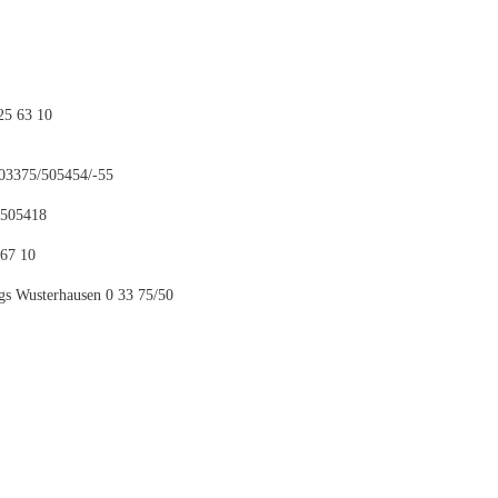
25 63 10
03375/505454/-55
/505418
67 10
gs Wusterhausen 0 33 75/50