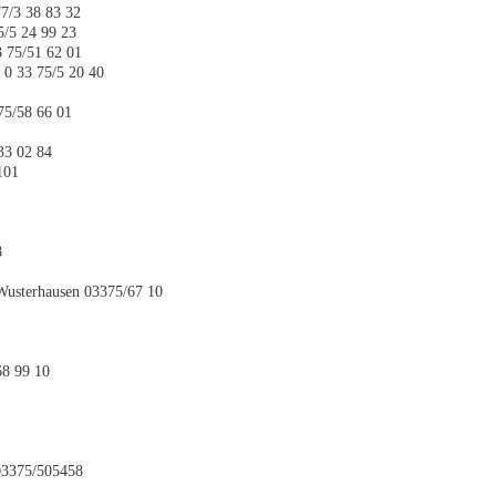
77/3 38 83 32
5/5 24 99 23
 75/51 62 01
 0 33 75/5 20 40
75/58 66 01
33 02 84
101
8
Wusterhausen 03375/67 10
68 99 10
03375/505458