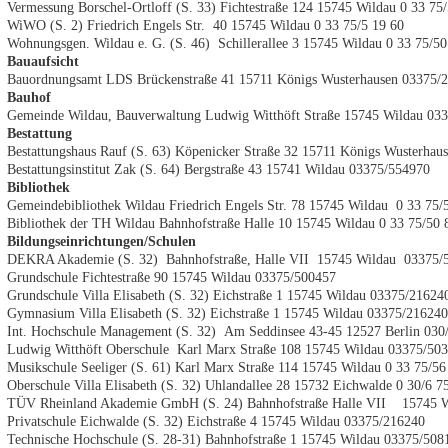
Vermessung Borschel-Ortloff (S. 33) Fichtestraße 124 15745 Wildau 0 33 75
WiWO (S. 2) Friedrich Engels Str. 40 15745 Wildau 0 33 75/5 19 60
Wohnungsgen. Wildau e. G. (S. 46) Schillerallee 3 15745 Wildau 0 33 75/50
Bauaufsicht
Bauordnungsamt LDS Brückenstraße 41 15711 Königs Wusterhausen 03375/2
Bauhof
Gemeinde Wildau, Bauverwaltung Ludwig Witthöft Straße 15745 Wildau 03
Bestattung
Bestattungshaus Rauf (S. 63) Köpenicker Straße 32 15711 Königs Wusterhau
Bestattungsinstitut Zak (S. 64) Bergstraße 43 15741 Wildau 03375/554970
Bibliothek
Gemeindebibliothek Wildau Friedrich Engels Str. 78 15745 Wildau 0 33 75/
Bibliothek der TH Wildau Bahnhofstraße Halle 10 15745 Wildau 0 33 75/50 
Bildungseinrichtungen/Schulen
DEKRA Akademie (S. 32) Bahnhofstraße, Halle VII 15745 Wildau 03375/
Grundschule Fichtestraße 90 15745 Wildau 03375/500457
Grundschule Villa Elisabeth (S. 32) Eichstraße 1 15745 Wildau 03375/21624
Gymnasium Villa Elisabeth (S. 32) Eichstraße 1 15745 Wildau 03375/216240
Int. Hochschule Management (S. 32) Am Seddinsee 43-45 12527 Berlin 030
Ludwig Witthöft Oberschule Karl Marx Straße 108 15745 Wildau 03375/50
Musikschule Seeliger (S. 61) Karl Marx Straße 114 15745 Wildau 0 33 75/56
Oberschule Villa Elisabeth (S. 32) Uhlandallee 28 15732 Eichwalde 0 30/6 7
TÜV Rheinland Akademie GmbH (S. 24) Bahnhofstraße Halle VII 15745 Wi
Privatschule Eichwalde (S. 32) Eichstraße 4 15745 Wildau 03375/216240
Technische Hochschule (S. 28-31) Bahnhofstraße 1 15745 Wildau 03375/508