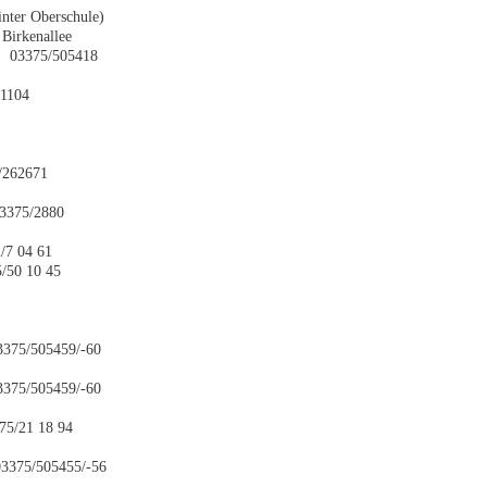
inter Oberschule)
Birkenallee
 03375/505418
01104
/262671
03375/2880
2/7 04 61
5/50 10 45
3375/505459/-60
3375/505459/-60
 75/21 18 94
03375/505455/-56