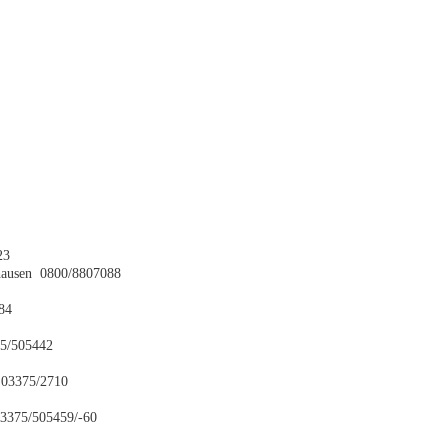
23
rhausen 0800/8807088
84
75/505442
 03375/2710
03375/505459/-60