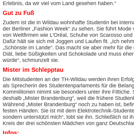
Erlebnis, da wir viel vom Land gesehen haben.“
Gut zu Fuß
Zudem ist die in Wildau wohnhafte Studentin bei intern
der Berliner „Fashion Week“ zu sehen. Sie führt Mode 
von Weltfirmen wie L'Oréal, Schuhe von Scarosso und 
Dafür hält sie sich mit Joggen und Laufen fit. „Ich ne
„Schönste im Lande“. Das macht sie aber mehr für die 
Diät, liebe Süßigkeiten und Schokolade und muss eher
würde“, schmunzelt sie.
Mister im Schlepptau
Die Mitstudenten an der TH-Wildau werden ihren Erfolg
als Sprecherin des Studentenparlaments für die Belan
Kommilitonen nimmt sie besonders unter ihre Fittich
deshalb „Mister Brandenburg“, weil die frühere Studie
Während „Mister Brandenburg“ noch zu haben ist, befin
festen Händen. Sie ist mit dem Elektrotechnik-Studenten 
sondern unterstützt mich“, lobt sie ihn. Schließlich is
Kreis der drei schönsten Mädchen von ganz Deutschl
Infos: