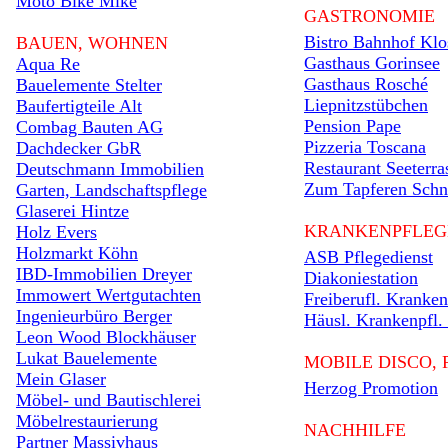
Moto Bike Mike
GASTRONOMIE
Bistro Bahnhof Klo
BAUEN, WOHNEN
Gasthaus Gorinsee
Aqua Re
Gasthaus Rosché
Bauelemente Stelter
Liepnitzstübchen
Baufertigteile Alt
Pension Pape
Combag Bauten AG
Pizzeria Toscana
Dachdecker GbR
Restaurant Seeterra
Deutschmann Immobilien
Zum Tapferen Schne
Garten, Landschaftspflege
Glaserei Hintze
KRANKENPFLEG
Holz Evers
Holzmarkt Köhn
ASB Pflegedienst
IBD-Immobilien Dreyer
Diakoniestation
Immowert Wertgutachten
Freiberufl. Kranke
Ingenieurbüro Berger
Häusl. Krankenpfl. 
Leon Wood Blockhäuser
Lukat Bauelemente
MOBILE DISCO, 
Mein Glaser
Herzog Promotion
Möbel- und Bautischlerei
Möbelrestaurierung
NACHHILFE
Partner Massivhaus