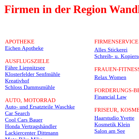
Firmen in der Region Wandl
APOTHEKE
FIRMENSERVICE
Eichen Apotheke
Alles Stickerei
Schreib- u. Kopiers
AUSFLUGSZIELE
Fähre Liepnitzsee
FRAUEN-FITNES
Klosterfelder Senfmühle
Relax Women
Kreativhof
Schloss Dammsmühle
FORDERUNGS-B
Financial Law
AUTO, MOTORRAD
Auto- und Ersatzteile Waschke
FRISEUR, KOSM
Car Search
Haarstudio Yvette
Cool Cars Bauer
Kosmetik Klein
Honda Vertragshändler
Salon am See
Lackiercenter Dittmann