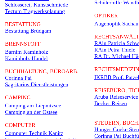
Schülerhilfe Wandli
Schlosserei, Kunstschmiede
Tectum Tragwerksplanung
OPTIKER
Augenoptik Sachau
BESTATTUNG
Bestattung Brüdgam
RECHTSANWÄLT
RAin Patricia Sch
BRENNSTOFF
RAin Petra Thiele
Barnim Kaminholz
RA Dr. Michael Hä
Kaminholz-Handel
RECHTSMEDIZI
BUCHHALTUNG, BÜROARB.
IKRBB Prof. Patzel
Corinna Pai
Sagritarius Dienstleistungen
REISEBÜRO, TI
Aruba Reiseservice
CAMPING
Becker Reisen
Camping am Liepnitzsee
Camping an der Ostsee
STEUERN, BUC
COMPUTER
Hunger-Goeke Steu
Computer Technik Kanitz
Corinna Pai Buchf