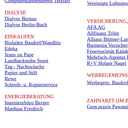
Computerkundendienst Tetzlaff
Vereinigte Lohnsteu
DIALYSE
Dialyse Bernau
VERSICHERUNG,
Dialyse Berlin-Buch
AFA AG
Allfinanz Triler
EINKAUFEN
Allianz Büttner-La
Bioladen Basdorf/Wandlitz
Barmenia Versiche
Edeka
Feuersocietät Käm
Jeans on Pape
Mehrfach-Agentur 
Landbackstube Senst
R+V Holger Nagel
Tag-, Nachtwäsche
Papier und Stift
WERBEGEMEINS
Rewe
Werbegem. Basdor
Schreib- u. Kopierservice
ENERGIEBERATUNG
ZAHNARZT (IM 
Ingenieurbüro Berger
Gem.praxis Pawand
Matthias Friedrich